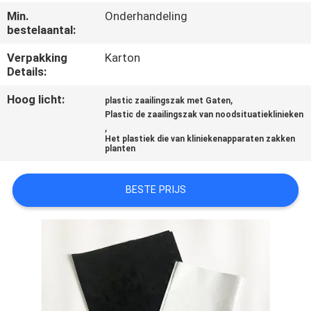
CONTACTEER
Min.
Onderhandeling
ONS
bestelaantal:
Verpakking
Karton
VERZOEK
Details:
OM
Hoog licht:
,
plastic zaailingszak met Gaten
Plastic de zaailingszak van noodsituatieklinieken
EEN
,
Het plastiek die van kliniekenapparaten zakken
CITAAT
planten
BESTE PRIJS