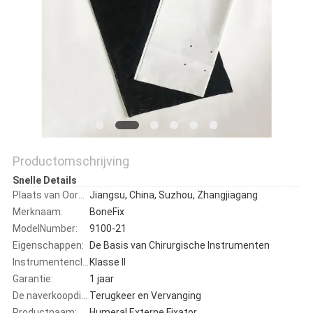
Productomschrijving
Snelle Details
Plaats van Oorsprong:
Jiangsu, China, Suzhou, Zhangjiagang
Merknaam:
BoneFix
ModelNumber:
9100-21
Eigenschappen:
De Basis van Chirurgische Instrumenten
Instrumentenclassificatie:
Klasse II
Garantie:
1 jaar
De naverkoopdienst:
Terugkeer en Vervanging
Productnaam:
Humeral Externe Fixator