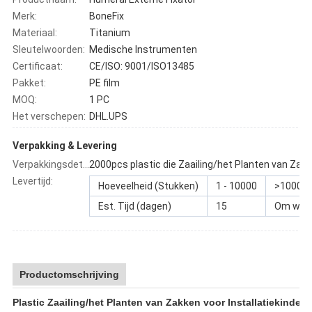
Merk:
BoneFix
Materiaal:
Titanium
Sleutelwoorden:
Medische Instrumenten
Certificaat:
CE/ISO: 9001/ISO13485
Pakket:
PE film
MOQ:
1 PC
Het verschepen:
DHL.UPS
Verpakking & Levering
Verpakkingsdetails
2000pcs plastic d
Levertijd:
Hoeveelheid (Stukken)
1 - 10000
>10000
Est. Tijd (dagen)
15
Om word
Productomschrijving
Plastic Zaailing/het Planten van Zakken voor Installatiekinder