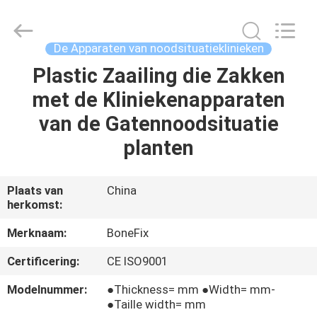
met
wielen
Leverancier.
Copyright
©
De Apparaten van noodsituatieklinieken
2021
-
2025
Plastic Zaailing die Zakken
HUIS
orthopedicsurgeryinstrument.com.
All
met de Kliniekenapparaten
Rights
Reserved.
Developed
PRODUCTEN
van de Gatennoodsituatie
by
ECER
planten
ONGEVEER
ONS
Plaats van
China
herkomst:
FABRIEKSREIS
Merknaam:
BoneFix
Certificering:
CE ISO9001
KWALITEITSCONTROLE
Modelnummer:
●Thickness= mm ●Width= mm-
●Taille width= mm