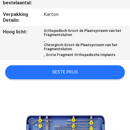
CONTACTEER
bestelaantal:
ONS
Verpakking
Karton
Details:
VERZOEK
Hoog licht:
Orthopedisch Groot de Plaatsysteem van het
Fragmentsluiten
OM
,
Chirurgisch Groot de Plaatsysteem van het
EEN
Fragmentsluiten
,
Grote Fragment Orthopedische Implants
CITAAT
BESTE PRIJS