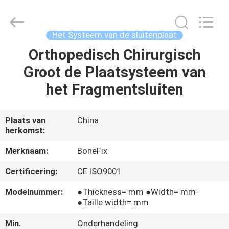
van
het
Fragment
Fundamentele
Orthopedische
Het Systeem van de sluitenplaat
Instrument
Leverancier.
Copyright
Orthopedisch Chirurgisch
HUIS
©
2021
Groot de Plaatsysteem van
-
2025
orthopedicsurgeryinstrument.com.
PRODUCTEN
het Fragmentsluiten
All
Rights
Reserved.
Developed
by
ONGEVEER
Plaats van
China
ECER
herkomst:
ONS
Merknaam:
BoneFix
FABRIEKSREIS
Certificering:
CE ISO9001
Modelnummer:
●Thickness= mm ●Width= mm-
KWALITEITSCONTROLE
●Taille width= mm
Min.
Onderhandeling