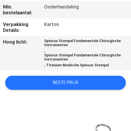
CONTACTEER
Min.
Onderhandeling
ONS
bestelaantal:
Verpakking
Karton
VERZOEK
Details:
OM
Hoog licht:
Spinous Stempel Fundamentele Chirurgische
Instrumenten
EEN
,
Spinous Stempel Fundamentele Chirurgische
CITAAT
Instrumenten
,
Titanium Medische Spinous Stempel
SITEMAP
BESTE PRIJS
PRIVACY
POLICY