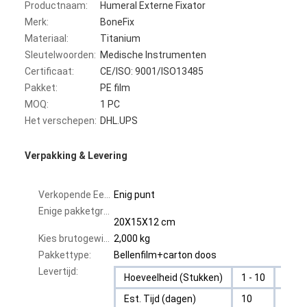
Productnaam:
Humeral Externe Fixator
Merk:
BoneFix
Materiaal:
Titanium
Sleutelwoorden:
Medische Instrumenten
Certificaat:
CE/ISO: 9001/ISO13485
Pakket:
PE film
MOQ:
1 PC
Het verschepen:
DHL.UPS
Verpakking & Levering
Verkopende Eenheden:
Enig punt
Enige pakketgrootte:
20X15X12 cm
Kies brutogewicht uit:
2,000 kg
Pakkettype:
Bellenfilm+carton doos
Levertijd:
Hoeveelheid (Stukken)
1 - 10
>10
Est. Tijd (dagen)
10
Om w