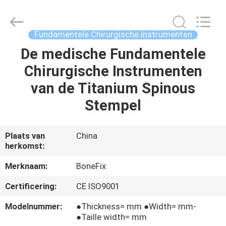
science&technology
co.,
ltd.
All
Rights
Fundamentele Chirurgische Instrumenten
Reserved.
Developed
De medische Fundamentele
HUIS
by
ECER
Chirurgische Instrumenten
PRODUCTEN
van de Titanium Spinous
Stempel
ONGEVEER
ONS
Plaats van
China
herkomst:
FABRIEKSREIS
Merknaam:
BoneFix
Certificering:
CE ISO9001
KWALITEITSCONTROLE
Modelnummer:
●Thickness= mm ●Width= mm-
●Taille width= mm