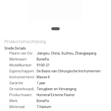
Productomschrijving
Snelle Details
Plaats van Oorsprong:
Jiangsu, China, Suzhou, Zhangjiagang
Merknaam:
BoneFix
ModelNumber:
9100-21
Eigenschappen:
De Basis van Chirurgische Instrumenten
Instrumentenclassificatie:
Klasse II
Garantie:
1 jaar
De naverkoopdienst:
Terugkeer en Vervanging
Productnaam:
Humeral Externe Fixator
Merk:
BoneFix
Materiaal:
Titanium