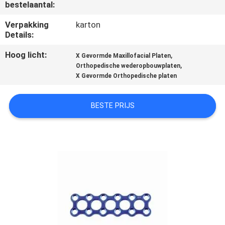
CONTACTEER
bestelaantal:
ONS
Verpakking
karton
Details:
VERZOEK
Hoog licht:
,
X Gevormde Maxillofacial Platen
,
Orthopedische wederopbouwplaten
OM
X Gevormde Orthopedische platen
EEN
CITAAT
BESTE PRIJS