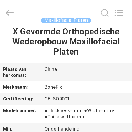
Leverancier.
Copyright
©
2021
-
Maxillofacial Platen
2025
orthopedicsurgeryinstrument.com.
All
X Gevormde Orthopedische
HUIS
Rights
Reserved.
Wederopbouw Maxillofacial
Developed
by
ECER
PRODUCTEN
Platen
ONGEVEER
Plaats van
China
herkomst:
ONS
Merknaam:
BoneFix
FABRIEKSREIS
Certificering:
CE ISO9001
Modelnummer:
●Thickness= mm ●Width= mm-
KWALITEITSCONTROLE
●Taille width= mm
Min.
Onderhandeling