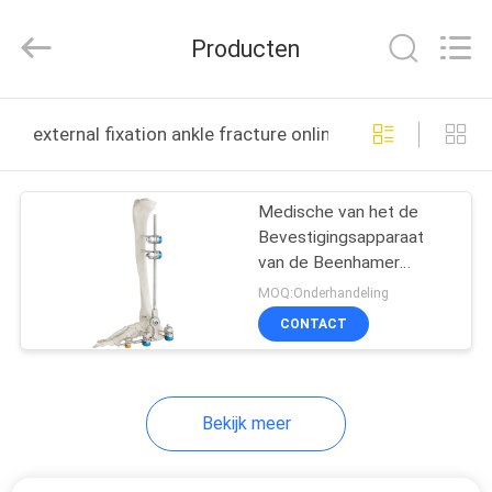
medical
science&technology
co.,
Producten
ltd.
All
Rights
Reserved.
Developed
HUIS
by
external fixation ankle fracture online fabricage
ECER
PRODUCTEN
Medische van het de
Bevestigingsapparaat
ONGEVEER
van de Beenhamer
ONS
Externe de Enkelbreuk
MOQ:Onderhandeling
CONTACT
FABRIEKSREIS
Bekijk meer
KWALITEITSCONTROLE