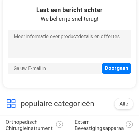
CONTACTEER
Laat een bericht achter
ONS
We bellen je snel terug!
VERZOEK
OM
EEN
CITAAT
SITEMAP
populaire categorieën
PRIVACY
Alle
POLICY
Orthopedisch 
Extern 
Chirurgieinstrument
Bevestigingsapparaat