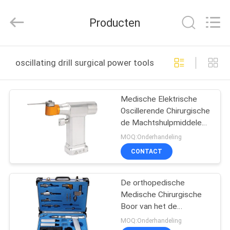
medical
science&technology
co.,
Producten
ltd.
All
Rights
Reserved.
Developed
HUIS
by
oscillating drill surgical power tools online fabricage
ECER
PRODUCTEN
Medische Elektrische
Oscillerende Chirurgische
ONGEVEER
de Machtshulpmiddelen
ONS
van de Zaagboor
MOQ:Onderhandeling
CONTACT
FABRIEKSREIS
De orthopedische
Medische Chirurgische
KWALITEITSCONTROLE
Boor van het de
Handbeen van
MOQ:Onderhandeling