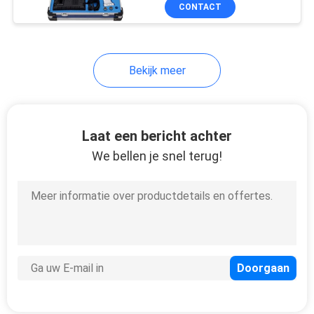
Machtshulpmiddelen
CONTACTEER
CONTACT
ONS
Bekijk meer
VERZOEK
OM
EEN
Laat een bericht achter
CITAAT
We bellen je snel terug!
SITEMAP
PRIVACY
POLICY