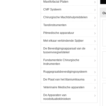
Maxillofacial Platen
CMF Systeem
Or
Chirurgische Machtshulpmiddelen
Tandinstrumenten
Pitmedische apparatuur
Met elkaar verbindende Spijker
De Bevestigingsapparaat van de
tussenvoegselstekel
Fundamentele Chirurgische
Instrumenten
Ruggegraatsbevestigingssysteem
De Plaat van het titaniumtrauma
Veterinaire Medische apparaten
De Apparaten van
noodsituatieklinieken