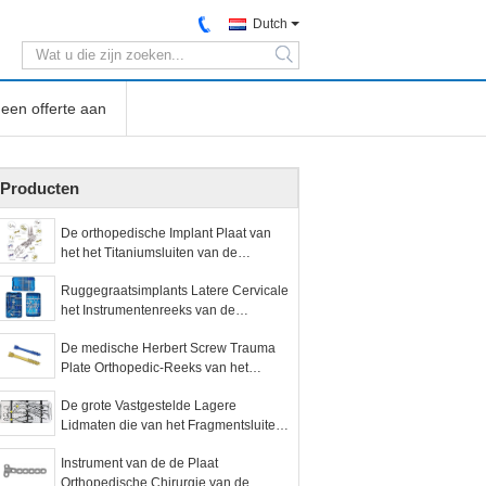
Dutch
search
een offerte aan
Producten
De orthopedische Implant Plaat van
het het Titaniumsluiten van de
Beenbreuk voor Handenvoet
Ruggegraatsimplants Latere Cervicale
het Instrumentenreeks van de
Bevestigings Orthopedische Chirurgie
De medische Herbert Screw Trauma
Plate Orthopedic-Reeks van het
Chirurgieinstrument
De grote Vastgestelde Lagere
Lidmaten die van het Fragmentsluiten
Uitrusting van het Platen de
Instrument van de de Plaat
Chirurgische Instrument sluiten
Orthopedische Chirurgie van de