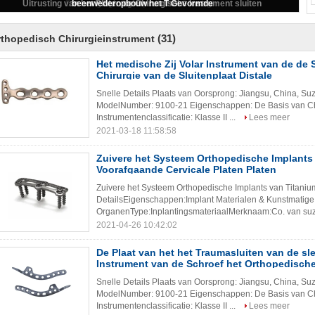
voor Handenvoet
(31)
thopedisch Chirurgieinstrument
Het medische Zij Volar Instrument van de de 
Chirurgie van de Sluitenplaat Distale
Snelle Details Plaats van Oorsprong: Jiangsu, China, 
ModelNumber: 9100-21 Eigenschappen: De Basis van Ch
Instrumentenclassificatie: Klasse II ...
Lees meer
2021-03-18 11:58:58
Zuivere het Systeem Orthopedische Implants
Voorafgaande Cervicale Platen Platen
Zuivere het Systeem Orthopedische Implants van Titaniu
DetailsEigenschappen:Implant Materialen & Kunstmatige
OrganenType:InplantingsmateriaalMerknaam:Co. van suz
2021-04-26 10:42:02
De Plaat van het het Traumasluiten van de s
Instrument van de Schroef het Orthopedische
Snelle Details Plaats van Oorsprong: Jiangsu, China, 
ModelNumber: 9100-21 Eigenschappen: De Basis van Ch
Instrumentenclassificatie: Klasse II ...
Lees meer