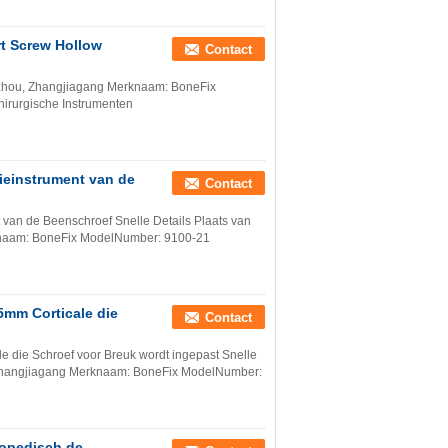
rt Screw Hollow
Contact
Suzhou, Zhangjiagang Merknaam: BoneFix
irurgische Instrumenten
gieinstrument van de
Contact
t van de Beenschroef Snelle Details Plaats van
knaam: BoneFix ModelNumber: 9100-21
5mm Corticale die
Contact
le die Schroef voor Breuk wordt ingepast Snelle
, Zhangjiagang Merknaam: BoneFix ModelNumber:
hopedisch de