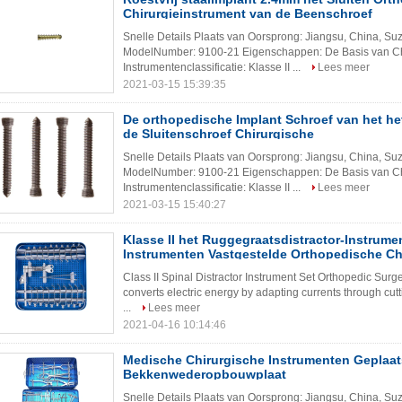
Chirurgieinstrument van de Beenschroef
Snelle Details Plaats van Oorsprong: Jiangsu, China, 
ModelNumber: 9100-21 Eigenschappen: De Basis van Ch
Instrumentenclassificatie: Klasse II ...
Lees meer
2021-03-15 15:39:35
De orthopedische Implant Schroef van het h
de Sluitenschroef Chirurgische
Snelle Details Plaats van Oorsprong: Jiangsu, China, 
ModelNumber: 9100-21 Eigenschappen: De Basis van Ch
Instrumentenclassificatie: Klasse II ...
Lees meer
2021-03-15 15:40:27
Klasse II het Ruggegraatsdistractor-Instrume
Instrumenten Vastgestelde Orthopedische Ch
Class II Spinal Distractor Instrument Set Orthopedic Surg
converts electric energy by adapting currents through cut
...
Lees meer
2021-04-16 10:14:46
Medische Chirurgische Instrumenten Geplaat
Bekkenwederopbouwplaat
Snelle Details Plaats van Oorsprong: Jiangsu, China, 