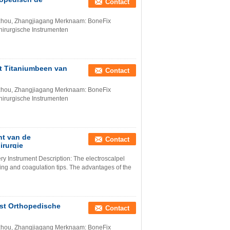
Contact
Suzhou, Zhangjiagang Merknaam: BoneFix
irurgische Instrumenten
et Titaniumbeen van
Contact
Suzhou, Zhangjiagang Merknaam: BoneFix
irurgische Instrumenten
nt van de
Contact
irurgie
ery Instrument Description: The electroscalpel
ting and coagulation tips. The advantages of the
st Orthopedische
Contact
Suzhou, Zhangjiagang Merknaam: BoneFix