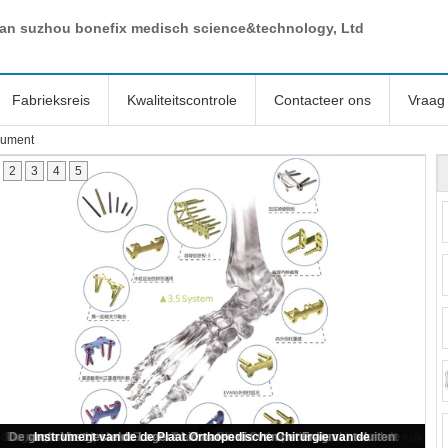
van suzhou bonefix medisch science&technology, Ltd
Fabrieksreis
Kwaliteitscontrole
Contacteer ons
Vraag 
rument
2
3
4
5
orthopedische Implant Plaat van het het Titaniumsluiten van de Beenbreuk