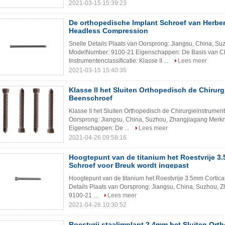
2021-03-15 15:39:23
De orthopedische Implant Schroef van Herbe
Headless Compression
Snelle Details Plaats van Oorsprong: Jiangsu, China, 
ModelNumber: 9100-21 Eigenschappen: De Basis van Ch
Instrumentenclassificatie: Klasse II ...
Lees meer
2021-03-15 15:40:35
Klasse II het Sluiten Orthopedisch de Chirur
Beenschroef
Klasse II het Sluiten Orthopedisch de Chirurgieinstrumen
Oorsprong: Jiangsu, China, Suzhou, Zhangjiagang Mer
Eigenschappen: De ...
Lees meer
2021-04-26 09:58:16
Hoogtepunt van de titanium het Roestvrije 3.
Schroef voor Breuk wordt ingepast
Hoogtepunt van de titanium het Roestvrije 3.5mm Cortica
Details Plaats van Oorsprong: Jiangsu, China, Suzhou
9100-21 ...
Lees meer
2021-04-26 10:30:52
Roestvrij staalimplant 2.4mm het Sluiten Ort