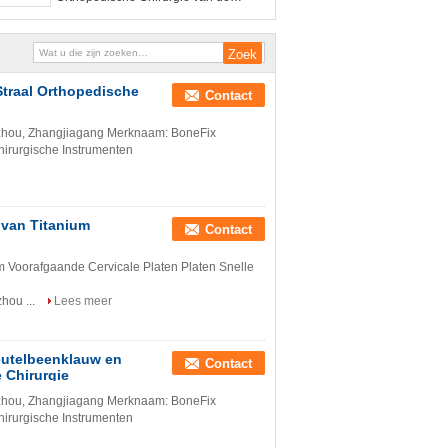
beenwederopbouw het T Gevormde
Straal Orthopedische
Contact
Suzhou, Zhangjiagang Merknaam: BoneFix
irurgische Instrumenten
 van Titanium
Contact
m Voorafgaande Cervicale Platen Platen Snelle
hou ...
Lees meer
leutelbeenklauw en
Contact
 Chirurgie
Suzhou, Zhangjiagang Merknaam: BoneFix
irurgische Instrumenten