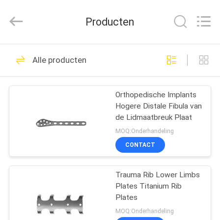
medical
science&technology
co.,
Producten
ltd.
All
Rights
Reserved.
Developed
HUIS
34
by
Alle producten
ECER
Orthopedisch
PRODUCTEN
Chirurgieinstrument
Orthopedische Implants
Hogere Distale Fibula van
ONGEVEER
de Lidmaatbreuk Plaat
ONS
MOQ:Onderhandeling
CONTACT
54
FABRIEKSREIS
Extern
Trauma Rib Lower Limbs
Plates Titanium Rib
KWALITEITSCONTROLE
Bevestigingsapparaat
Plates
MOQ:Onderhandeling