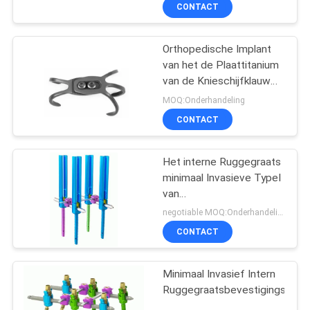
CONTACTEER
CONTACT
ONS
Orthopedische Implant
32
van het de Plaattitanium
VERZOEK
van de Knieschijfklauw
De Apparaten van
OM
het Traumaplaat
MOQ:Onderhandeling
de
EEN
CONTACT
traumabevestiging
CITAAT
Het interne Ruggegraats
minimaal Invasieve TypeⅠ
SITEMAP
van
13
Bevestigingssysteem
negotiable MOQ:Onderhandeling
PRIVACY
Chirurgische
CONTACT
POLICY
Instrumentenuitrusting
Minimaal Invasief Intern
Ruggegraatsbevestigingssys