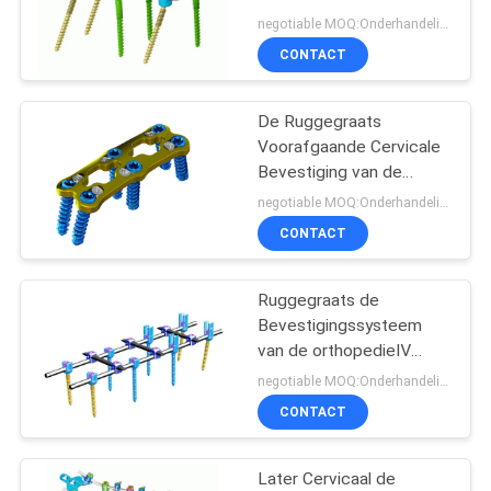
negotiable MOQ:Onderhandeling
CONTACT
12
De Ruggegraats
Ruggegraatsinstrument
Voorafgaande Cervicale
Bevestiging van de
titaniumruggewervel voor
negotiable MOQ:Onderhandeling
Chirurgie
CONTACT
Ruggegraats de
12
Bevestigingssysteem
Algemene
van de orthopedieⅣ
Ruggegraats Intern
negotiable MOQ:Onderhandeling
Chirurgieinstrumenten
Bevestiging
CONTACT
Later Cervicaal de