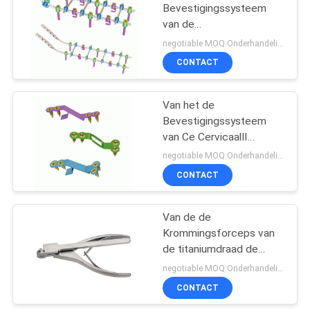
Bevestigingssysteem
van de
11
titaniumorthopedie
negotiable MOQ:Onderhandeling
Het Systeem van de
CONTACT
sluitenplaat
Van het de
Bevestigingssysteem
van Ce CervicaalⅡ
Ruggegraats de
negotiable MOQ:Onderhandeling
Bevestigingssysteem
CONTACT
28
Van de de
Maxillofacial Platen
Krommingsforceps van
de titaniumdraad de
Fundamentele
negotiable MOQ:Onderhandeling
Chirurgische
CONTACT
Instrumenten